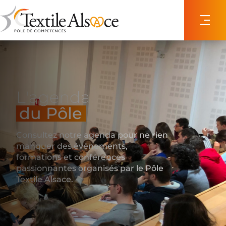
Panneau de gestion des cookies
L'agenda
du Pôle
Consultez notre agenda pour ne rien
manquer des événements,
formations et conférences
passionnantes organisés par le Pôle
Textile Alsace.