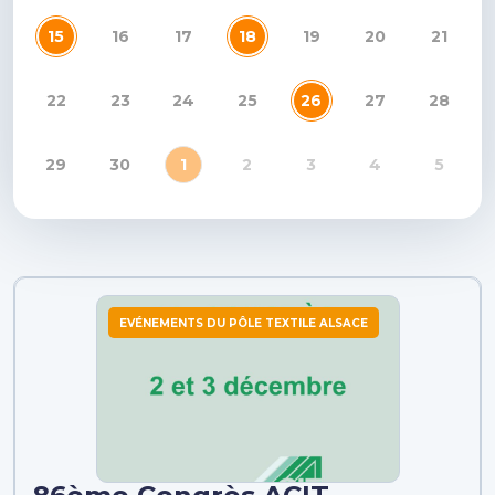
15
16
17
18
19
20
21
22
23
24
25
26
27
28
29
30
1
2
3
4
5
EVÉNEMENTS DU PÔLE TEXTILE ALSACE