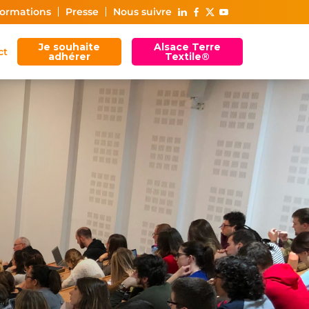
ormations
Presse
Nous suivre
Je souhaite
Alsace Terre
ct
adhérer
Textile®