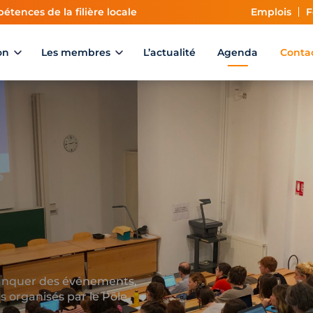
étences de la filière locale
Emplois
F
on
Les membres
L’actualité
Agenda
Conta
anquer des événements,
 organisés par le Pôle