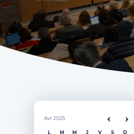
Avr 2025
L
M
M
J
V
S
D