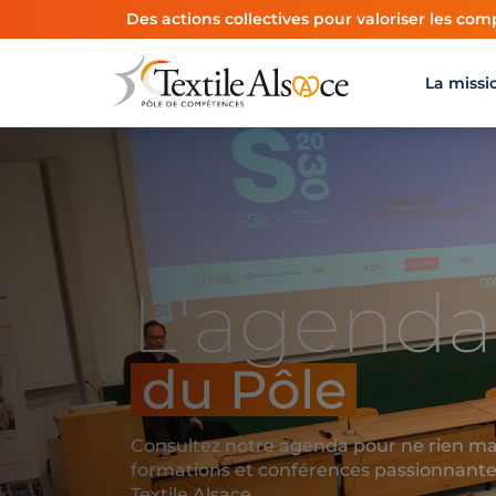
Panneau de gestion des cookies
Des actions collectives pour valoriser les comp
La missi
L'agenda
du Pôle
Consultez notre agenda pour ne rien m
formations et conférences passionnantes
Textile Alsace.