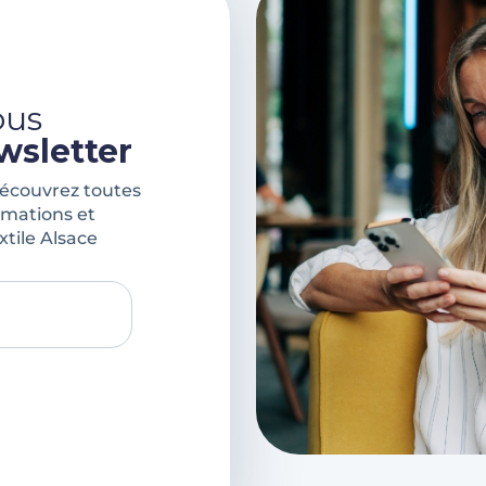
ous
wsletter
découvrez toutes
rmations et
xtile Alsace