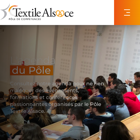
Panneau de gestion des cookies
L'agenda
du Pôle
Consultez notre agenda pour ne rien
manquer des événements,
formations et conférences
passionnantes organisés par le Pôle
Textile Alsace.