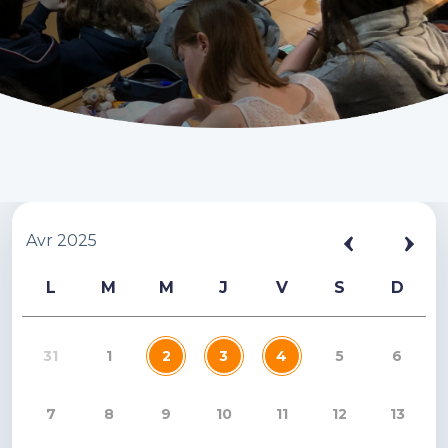
Avr 2025
L
M
M
J
V
S
D
31
1
2
3
4
5
6
7
8
9
10
11
12
13