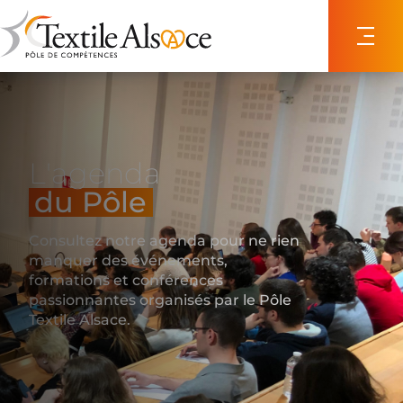
Panneau de gestion des cookies
L'agenda
du Pôle
Consultez notre agenda pour ne rien
manquer des événements,
formations et conférences
passionnantes organisés par le Pôle
Textile Alsace.