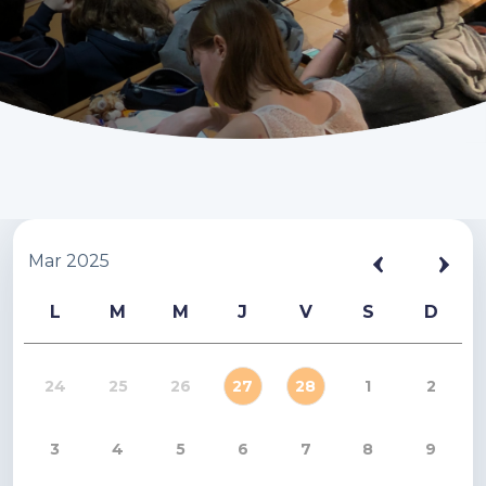
Mar 2025
L
M
M
J
V
S
D
24
25
26
27
28
1
2
3
4
5
6
7
8
9