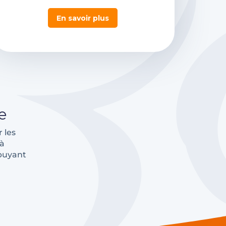
En savoir plus
e
 les
 à
ppuyant