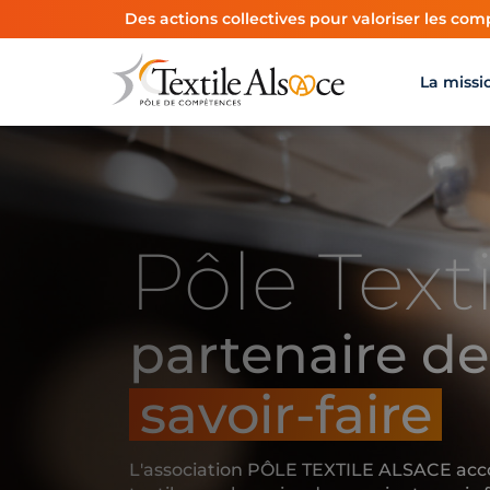
Panneau de gestion des cookies
Des actions collectives pour valoriser les comp
La missi
Pôle Texti
partenaire de
savoir-faire
L'association PÔLE TEXTILE ALSACE acc