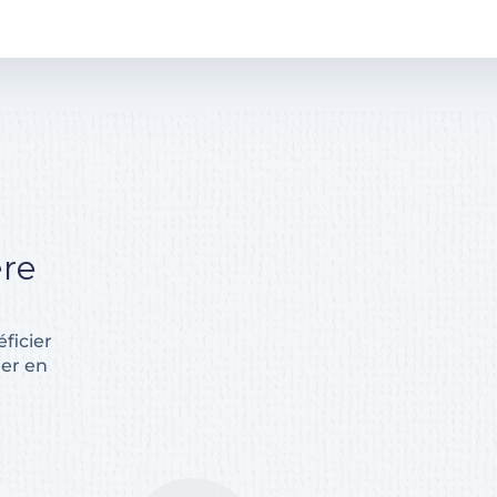
ère
éficier
ner en