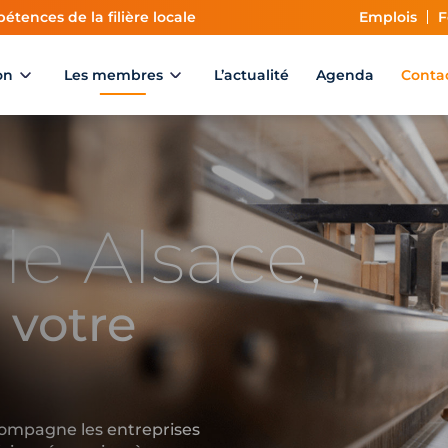
étences de la filière locale
Emplois
F
on
Les membres
L’actualité
Agenda
Conta
le Alsace,
 votre
ompagne les entreprises