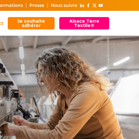
ormations
Presse
Nous suivre
Je souhaite
Alsace Terre
ct
adhérer
Textile®