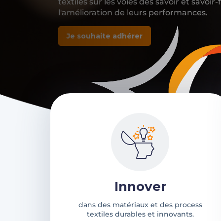
textiles sur les voies des savoir et savoir
l'amélioration de leurs performances.
Je souhaite adhérer
Innover
dans des matériaux et des process
textiles durables et innovants.