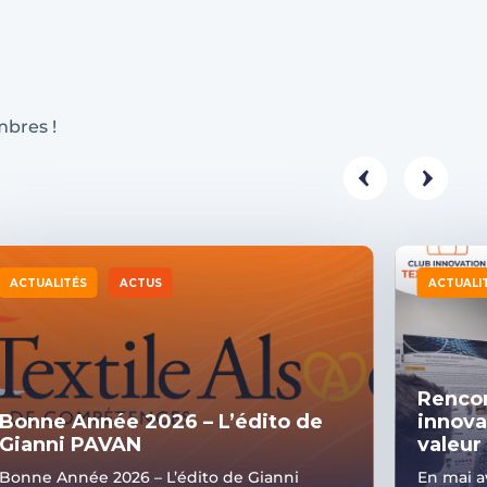
mbres !
ACTUALITÉS
ACTUS
ACTUALI
Rencon
Bonne Année 2026 – L’édito de
innova
Gianni PAVAN
valeur 
Bonne Année 2026 – L’édito de Gianni
En mai a