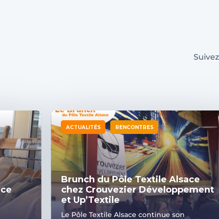
Suivez
ACTUALITÉS
RENCONTRES
Brunch du Pôle Textile Alsace
ace
chez Crouvezier Développement
et Up’Textile
Le Pôle Textile Alsace continue son