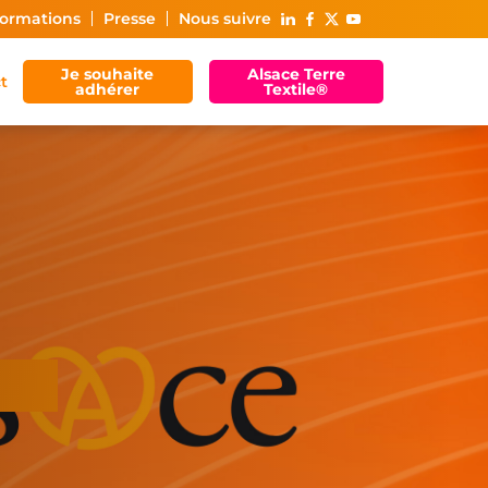
ormations
Presse
Nous suivre
Je souhaite
Alsace Terre
t
adhérer
Textile®