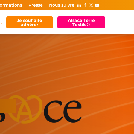
ormations
Presse
Nous suivre
Je souhaite
Alsace Terre
t
adhérer
Textile®