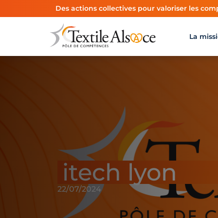
Panneau de gestion des cookies
Des actions collectives pour valoriser les comp
La miss
itech lyon
22/07/2024