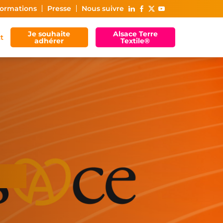
ormations
Presse
Nous suivre
Je souhaite
Alsace Terre
t
adhérer
Textile®