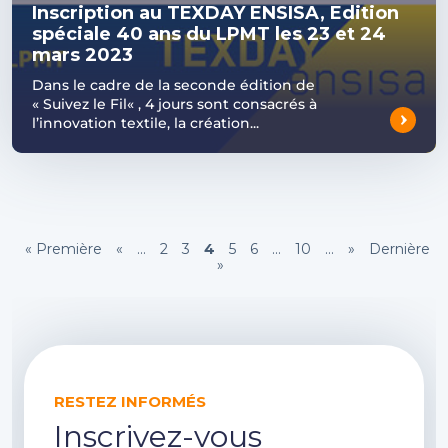
Inscription au TEXDAY ENSISA, Edition
spéciale 40 ans du LPMT les 23 et 24
mars 2023
Dans le cadre de la seconde édition de
« Suivez le Fil« , 4 jours sont consacrés à
l’innovation textile, la création...
« Première
«
...
2
3
4
5
6
...
10
...
»
Dernière
»
RESTEZ INFORMÉS
Inscrivez-vous