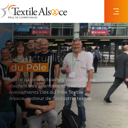
Panneau de gestion des cookies
Les actualités
du Pôle
Notre page d’actualités vous tient au
courant des avancées et des
événements clés du Pôle Textile
Alsace, moteur de l’industrie textile.