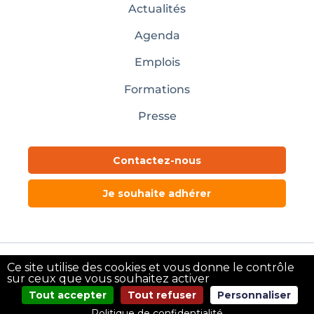
Actualités
Agenda
Emplois
Formations
Presse
Contactez-nous
Je souhaite adhérer
Ce site utilise des cookies et vous donne le contrôle
Mentions légales
sur ceux que vous souhaitez activer
Tout accepter
Tout refuser
Personnaliser
@copyright Pôle Textile Alsace – 2024
Politique de confidentialité