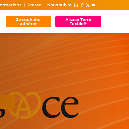
ormations
Presse
Nous suivre
Je souhaite
Alsace Terre
t
adhérer
Textile®