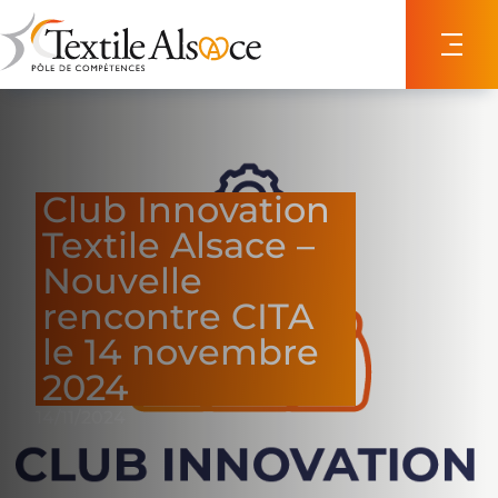
Panneau de gestion des cookies
Club Innovation
Textile Alsace –
Nouvelle
rencontre CITA
le 14 novembre
2024
14/11/2024