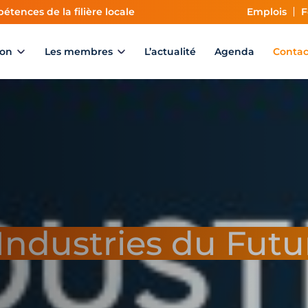
étences de la filière locale
Emplois
F
ion
Les membres
L’actualité
Agenda
Contac
Industries du Futu