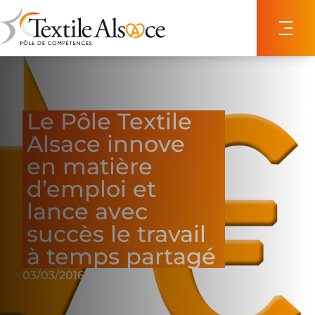
Panneau de gestion des cookies
Le Pôle Textile
Alsace innove
en matière
d’emploi et
lance avec
succès le travail
à temps partagé
03/03/2016