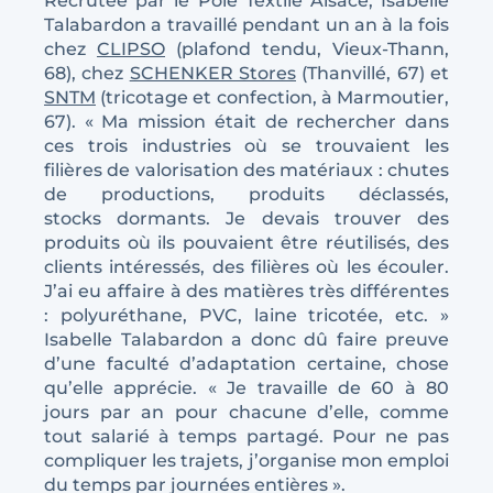
Recrutée par le Pôle Textile Alsace, Isabelle
Talabardon a travaillé pendant un an à la fois
chez
CLIPSO
(plafond tendu, Vieux-Thann,
68), chez
SCHENKER Stores
(Thanvillé, 67) et
SNTM
(tricotage et confection, à Marmoutier,
67). « Ma mission était de rechercher dans
ces trois industries où se trouvaient les
filières de valorisation des matériaux : chutes
de productions, produits déclassés,
stocks dormants. Je devais trouver des
produits où ils pouvaient être réutilisés, des
clients intéressés, des filières où les écouler.
J’ai eu affaire à des matières très différentes
: polyuréthane, PVC, laine tricotée, etc. »
Isabelle Talabardon a donc dû faire preuve
d’une faculté d’adaptation certaine, chose
qu’elle apprécie. « Je travaille de 60 à 80
jours par an pour chacune d’elle, comme
tout salarié à temps partagé. Pour ne pas
compliquer les trajets, j’organise mon emploi
du temps par journées entières ».