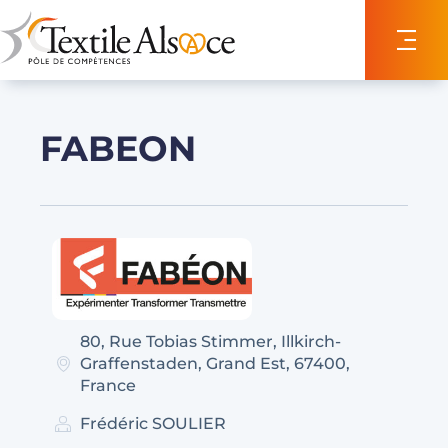
Panneau de gestion des cookies
FABEON
80
,
Rue Tobias Stimmer
,
Illkirch-
Graffenstaden
,
Grand Est
,
67400
,
France
Frédéric SOULIER