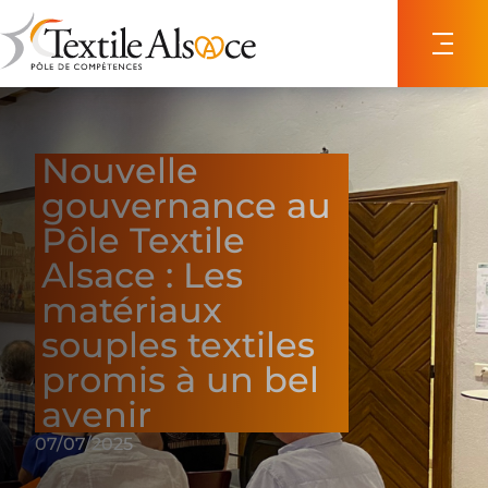
Panneau de gestion des cookies
Nouvelle
gouvernance au
Pôle Textile
Alsace : Les
matériaux
souples textiles
promis à un bel
avenir
07/07/2025