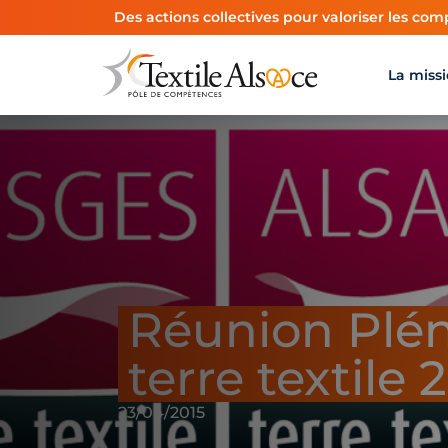
Panneau de gestion des cookies
Des actions collectives pour valoriser les comp
La miss
Réunion Plén
terre textile 
23/04/2015