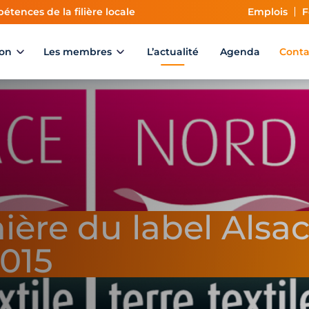
étences de la filière locale
Emplois
F
ion
Les membres
L’actualité
Agenda
Conta
ière du label Alsa
2015