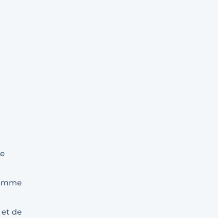
le
gramme
 et de