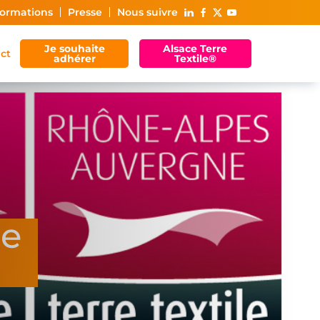
ormations
Presse
Nous suivre
Je souhaite
Alsace Terre
ct
adhérer
Textile®
ce