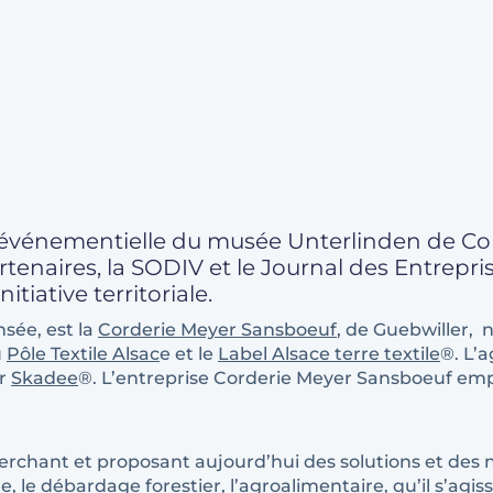
e événementielle du musée Unterlinden de Col
tenaires, la SODIV et le Journal des Entrepri
itiative territoriale.
sée, est la
Corderie Meyer Sansboeuf
, de Guebwiller, 
u
Pôle Textile Alsac
e et le
Label Alsace terre textile
®. L’
er
Skadee
®. L’entreprise Corderie Meyer Sansboeuf empl
echerchant et proposant aujourd’hui des solutions et d
e, le débardage forestier, l’agroalimentaire, qu’il s’ag