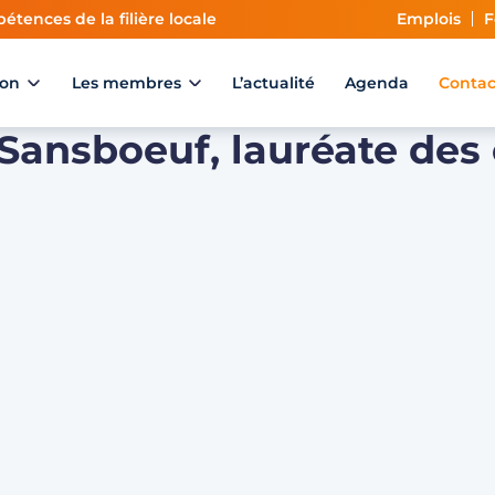
étences de la filière locale
Emplois
F
ion
Les membres
L’actualité
Agenda
Contac
 Sansboeuf, lauréate des