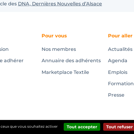
icle des
DNA, Dernières Nouvelles d’Alsace
Pour vous
Pour aller
sion
Nos membres
Actualités
te adhérer
Annuaire des adhérents
Agenda
Marketplace Textile
Emplois
Formation
Presse
r ceux que vous souhaitez activer
Tout accepter
Tout refuser
Mentions légales
@copyright Pôle Textile Alsace – 2024