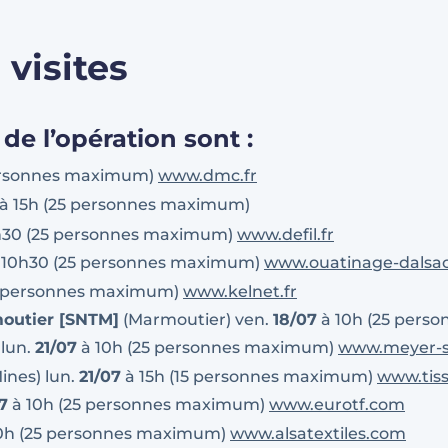
visites
de l’opération sont :
ersonnes maximum)
www.dmc.fr
à 15h (25 personnes maximum)
h30 (25 personnes maximum)
www.defil.fr
 10h30 (25 personnes maximum)
www.ouatinage-dalsa
5 personnes maximum)
www.kelnet.fr
moutier [SNTM]
(Marmoutier) ven.
18/07
à 10h (25 pers
 lun.
21/07
à 10h (25 personnes maximum)
www.meyer-s
ines) lun.
21/07
à 15h (15 personnes maximum)
www.tis
7
à 10h (25 personnes maximum)
www.eurotf.com
0h (25 personnes maximum)
www.alsatextiles.com