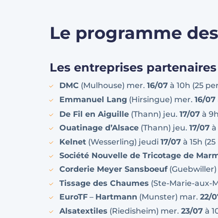
Le programme des 
Les entreprises partenaires 
DMC
(Mulhouse) mer.
16/07
à 10h (25 p
Emmanuel Lang
(Hirsingue) mer.
16/07
De Fil en Aiguille
(Thann) jeu.
17/07
à 9
Ouatinage d’Alsace
(Thann) jeu.
17/07
à
Kelnet
(Wesserling) jeudi
17/07
à 15h (2
Société Nouvelle de Tricotage de Mar
Corderie Meyer Sansboeuf
(Guebwiller)
Tissage des Chaumes
(Ste-Marie-aux-M
EuroTF
–
Hartmann
(Munster) mar.
22/0
Alsatextiles
(Riedisheim) mer.
23/07
à 1