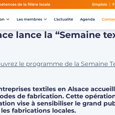
étences de la filière locale
Emplois
F
ion
Les membres
L’actualité
Agenda
Contac
ace lance la “Semaine text
couvrez le programme de la Semaine Text
entreprises textiles en Alsace accueil
modes de fabrication. Cette opératio
tion vise à sensibiliser le grand publ
les fabrications locales.