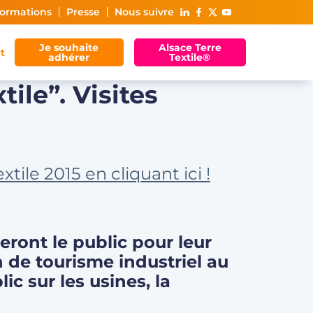
ormations
Presse
Nous suivre
Je souhaite
Alsace Terre
t
adhérer
Textile®
ile”. Visites
ile 2015 en cliquant ici !
leront le public pour leur
n de tourisme industriel au
ic sur les usines, la