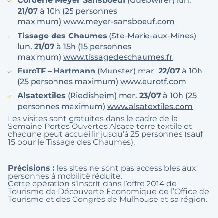
Corderie Meyer Sansboeuf
(Guebwiller) lun.
21/07
à 10h (25 personnes
maximum)
www.meyer-sansboeuf.com
Tissage des Chaumes
(Ste-Marie-aux-Mines)
lun.
21/07
à 15h (15 personnes
maximum)
www.tissagedeschaumes.fr
EuroTF
–
Hartmann
(Munster) mar.
22/07
à 10h
(25 personnes maximum)
www.eurotf.com
Alsatextiles
(Riedisheim) mer.
23/07
à 10h (25
personnes maximum)
www.alsatextiles.com
Les visites sont gratuites dans le cadre de la
Semaine Portes Ouvertes Alsace terre textile et
chacune peut accueillir jusqu’à 25 personnes (sauf
15 pour le Tissage des Chaumes).
Précisions :
les sites ne sont pas accessibles aux
personnes à mobilité réduite.
Cette opération s’inscrit dans l’offre 2014 de
Tourisme de Découverte Economique de l’Office de
Tourisme et des Congrès de Mulhouse et sa région.