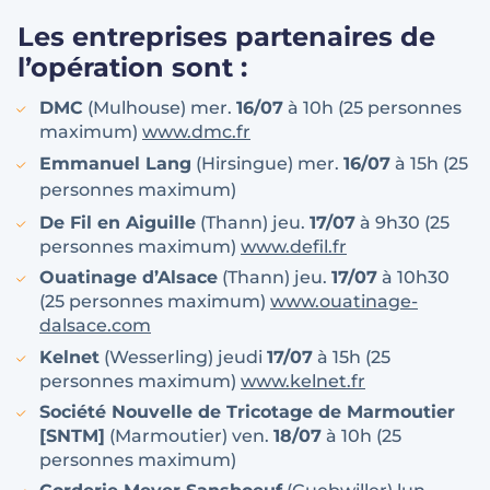
Les entreprises partenaires de
l’opération sont :
DMC
(Mulhouse) mer.
16/07
à 10h (25 personnes
maximum)
www.dmc.fr
Emmanuel Lang
(Hirsingue) mer.
16/07
à 15h (25
personnes maximum)
De Fil en Aiguille
(Thann) jeu.
17/07
à 9h30 (25
personnes maximum)
www.defil.fr
Ouatinage d’Alsace
(Thann) jeu.
17/07
à 10h30
(25 personnes maximum)
www.ouatinage-
dalsace.com
Kelnet
(Wesserling) jeudi
17/07
à 15h (25
personnes maximum)
www.kelnet.fr
Société Nouvelle de Tricotage de Marmoutier
[SNTM]
(Marmoutier) ven.
18/07
à 10h (25
personnes maximum)