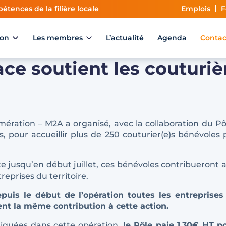
étences de la filière locale
Emplois
F
ion
Les membres
L’actualité
Agenda
Contac
ace soutient les couturi
mération – M2A a organisé, avec la collaboration du Pôl
pour accueillir plus de 250 couturier(e)s bénévoles p
 jusqu’en début juillet, ces bénévoles contribueront a
treprises du territoire.
puis le début de l’opération toutes les entreprises 
t la même contribution à cette action.
pliquées dans cette opération,
le Pôle paie 1,30€ HT 