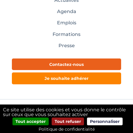
Actualités
Agenda
Emplois
Formations
Presse
Contactez-nous
Je souhaite adhérer
Ce site utilise des cookies et vous donne le contrôle
Mentions légales
sur ceux que vous souhaitez activer
Tout accepter
Tout refuser
Personnaliser
@copyright Pôle Textile Alsace – 2024
Politique de confidentialité