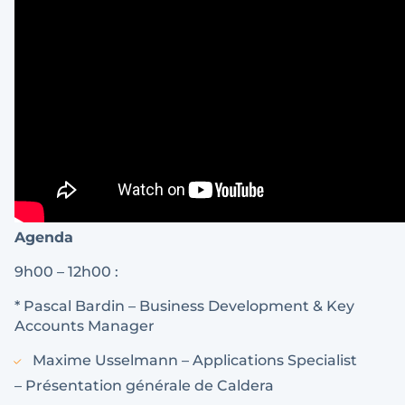
Agenda
9h00 – 12h00 :
* Pascal Bardin – Business Development & Key
Accounts Manager
Maxime Usselmann – Applications Specialist
– Présentation générale de Caldera