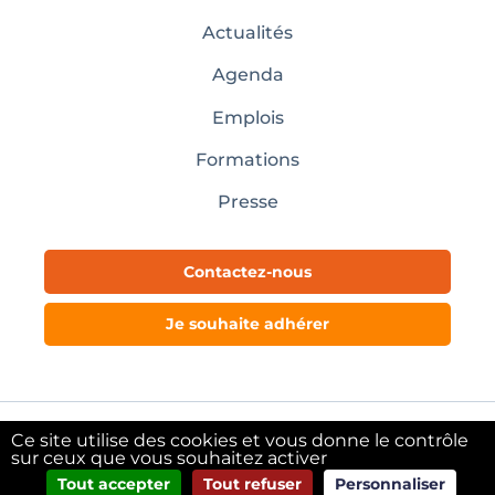
Actualités
Agenda
Emplois
Formations
Presse
Contactez-nous
Je souhaite adhérer
Ce site utilise des cookies et vous donne le contrôle
Mentions légales
sur ceux que vous souhaitez activer
Tout accepter
Tout refuser
Personnaliser
@copyright Pôle Textile Alsace – 2024