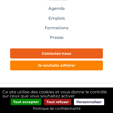
Agenda
Emplois
Formations
Presse
Contactez-nous
Je souhaite adhérer
Ce site utilise des cookies et vous donne le contrôle
Mentions légales
sur ceux que vous souhaitez activer
Tout accepter
Tout refuser
Personnaliser
@copyright Pôle Textile Alsace – 2024
Politique de confidentialité