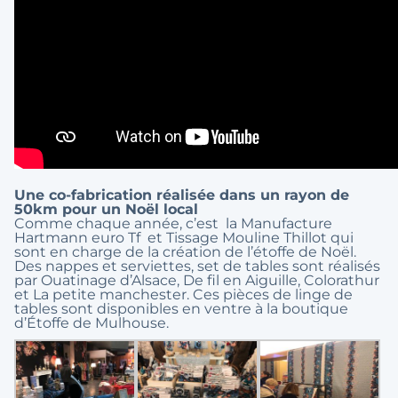
Une co-fabrication réalisée dans un rayon de
50km pour un Noël local
Comme chaque année, c’est la Manufacture
Hartmann euro Tf et Tissage Mouline Thillot qui
sont en charge de la création de l’étoffe de Noël.
Des nappes et serviettes, set de tables sont réalisés
par Ouatinage d’Alsace, De fil en Aiguille, Colorathur
et La petite manchester. Ces pièces de linge de
tables sont disponibles en ventre à la boutique
d’Étoffe de Mulhouse.