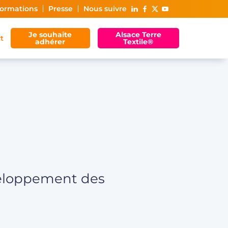
ormations
Presse
Nous suivre
Je souhaite
Alsace Terre
t
adhérer
Textile®
éveloppement des