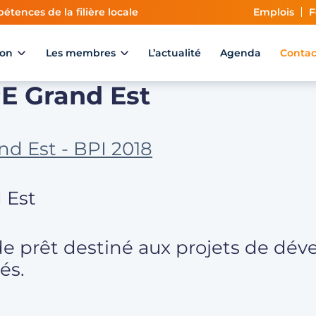
étences de la filière locale
Emplois
F
ion
Les membres
L’actualité
Agenda
Contac
PE Grand Est
 Est
de prêt destiné aux projets de d
és.