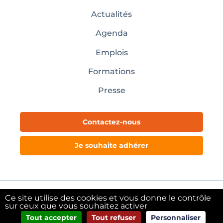
Actualités
Agenda
Emplois
Formations
Presse
Contactez-nous
Je souhaite adhérer
Ce site utilise des cookies et vous donne le contrôle
Mentions légales
sur ceux que vous souhaitez activer
Tout accepter
Tout refuser
Personnaliser
@copyright Pôle Textile Alsace – 2024