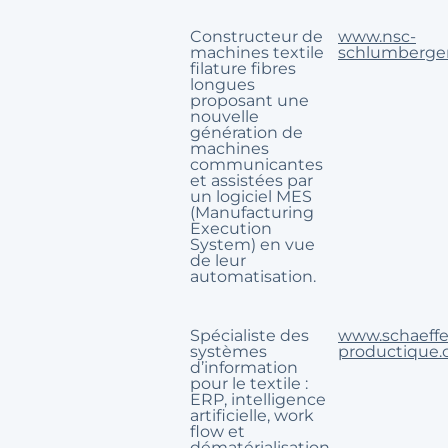
Constructeur de
www.nsc-
machines textile
schlumberge
filature fibres
longues
proposant une
nouvelle
génération de
machines
communicantes
et assistées par
un logiciel MES
(Manufacturing
Execution
System) en vue
de leur
automatisation.
Spécialiste des
www.schaeffe
systèmes
productique
d’information
pour le textile :
ERP, intelligence
artificielle, work
flow et
dématérialisation.