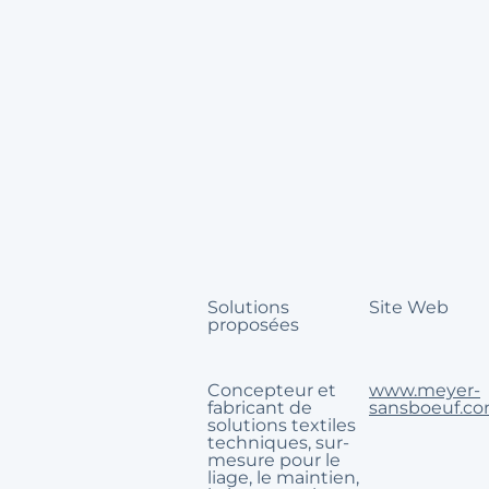
Solutions
Site Web
proposées
Concepteur et
www.meyer-
fabricant de
sansboeuf.c
solutions textiles
techniques, sur-
mesure pour le
liage, le maintien,