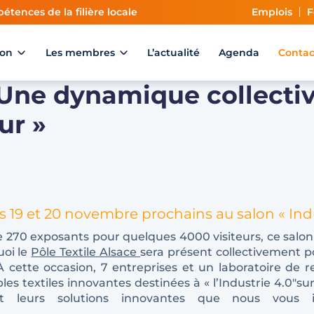
étences de la filière locale
Emplois
F
ion
Les membres
L’actualité
Agenda
Contac
 Une dynamique collectiv
ur »
les 19 et 20 novembre prochains au salon « In
 270 exposants pour quelques 4000 visiteurs, ce salon d
uoi le
Pôle Textile Alsace
sera présent collectivement p
 cette occasion, 7 entreprises et un laboratoire de
les textiles innovantes destinées à « l’Industrie 4.0″s
et leurs solutions innovantes que nous vous 