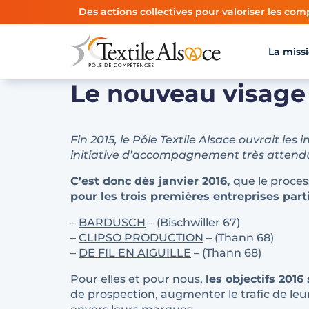
Panneau de gestion des cookies
Des actions collectives pour valoriser les comp
La miss
Le nouveau visage
Fin 2015, le Pôle Textile Alsace ouvrait l
initiative d’accompagnement très attendu
C’est donc dès janvier 2016,
que le proces
pour les trois premières entreprises part
–
BARDUSCH
– (Bischwiller 67)
–
CLIPSO PRODUCTION
– (Thann 68)
–
DE FIL EN AIGUILLE
– (Thann 68)
Pour elles et pour nous,
les objectifs 201
de prospection, augmenter le trafic de leur