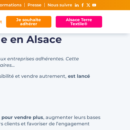
ormations
Presse
Nous suivre
Je souhaite
Alsace Terre
t
adhérer
Textile®
e en Alsace
 aux entreprises adhérentes. Cette
naires…
ibilité et vendre autrement,
est lancé
s pour vendre plus
, augmenter leurs bases
rs clients et favoriser de l’engagement