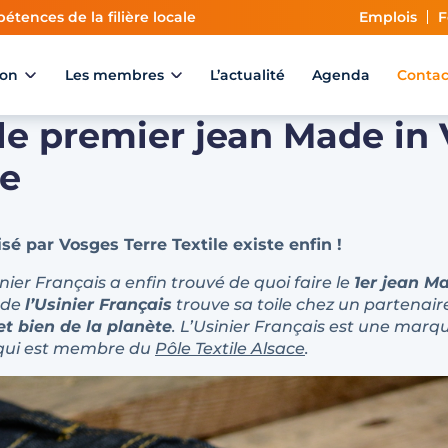
étences de la filière locale
Emplois
F
ion
Les membres
L’actualité
Agenda
Contac
 le premier jean Made in 
le
sé par Vosges Terre Textile existe enfin !
ier Français a enfin trouvé de quoi faire le
1er jean M
n de
l’Usinier Français
trouve sa toile chez un partenair
 et bien de la planète
. L’Usinier Français est une ma
 qui est membre du
Pôle Textile Alsace
.