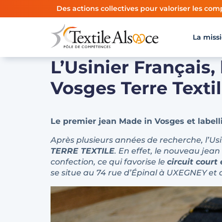
Panneau de gestion des cookies
Des actions collectives pour valoriser les comp
La miss
L’Usinier Français,
Vosges Terre Texti
Le premier jean Made in Vosges et labelli
Après plusieurs années de recherche, l’Usin
TERRE TEXTILE
. En effet, le nouveau jea
confection, ce qui favorise le
circuit court
se situe au 74 rue d’Épinal à UXEGNEY et