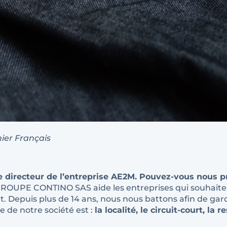
ier Français
 directeur de l’entreprise AE2M. Pouvez-vous nous pr
GROUPE CONTINO SAS aide les entreprises qui souhait
Depuis plus de 14 ans, nous nous battons afin de gar
e de notre société est :
la localité, le circuit-court, la 