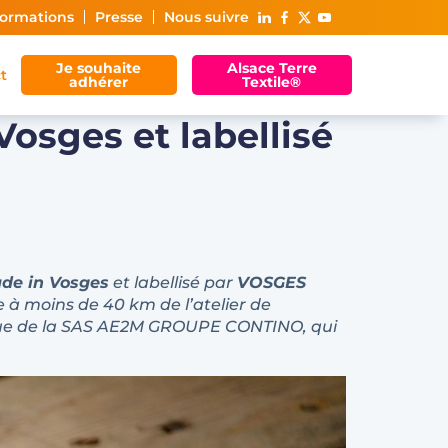
ormations
Presse
Nous suivre
Je souhaite
Alsace Terre
t
adhérer
Textile®
Vosges et labellisé
ade in Vosges
et labellisé par
VOSGES
e à moins de 40 km de l’atelier de
rque de la SAS AE2M GROUPE CONTINO, qui