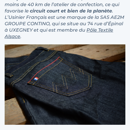
moins de 40 km de l’atelier de confection, ce qui
favorise le
circuit court et bien de la planète
.
L’Usinier Français est une marque de la SAS AE2M
GROUPE CONTINO, qui se situe au 74 rue d’Épinal
à UXEGNEY et qui est membre du
Pôle Textile
Alsace
.