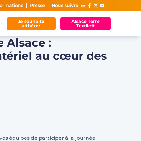
ormations
Presse
Nous suivre
Je souhaite
Alsace Terre
t
adhérer
Textile®
e Alsace :
tériel au cœur des
vos équipes de participer à la journée