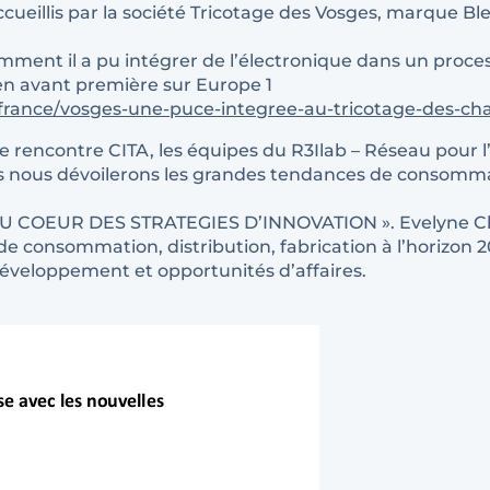
ccueillis par la société Tricotage des Vosges, marque B
mment il a pu intégrer de l’électronique dans un process
en avant première sur Europe 1
france/vosges-une-puce-integree-au-tricotage-des-ch
te rencontre CITA, les équipes du R3Ilab – Réseau pour l
. Ils nous dévoilerons les grandes tendances de consomm
OEUR DES STRATEGIES D’INNOVATION ». Evelyne Chabal
consommation, distribution, fabrication à l’horizon 2020 
développement et opportunités d’affaires.