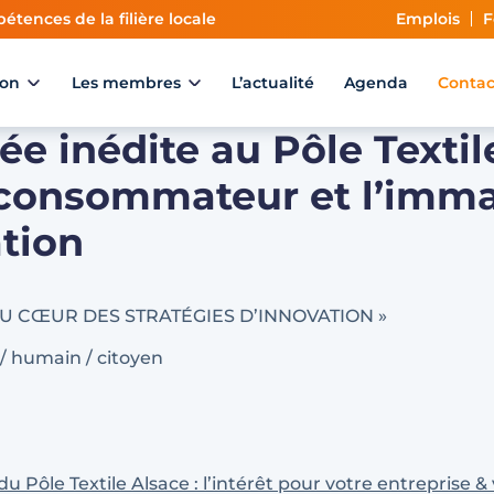
étences de la filière locale
Emplois
F
ion
Les membres
L’actualité
Agenda
Contac
ée inédite au Pôle Textil
 consommateur et l’imma
ation
U CŒUR DES STRATÉGIES D’INNOVATION »
 / humain / citoyen
Pôle Textile Alsace : l’intérêt pour votre entreprise & 