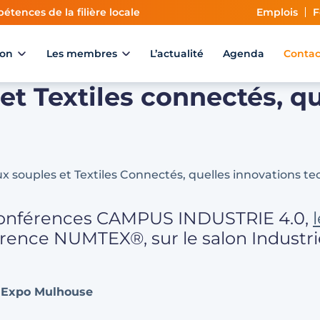
étences de la filière locale
Emplois
F
ion
Les membres
L’actualité
Agenda
Contac
et Textiles connectés, q
 conférences CAMPUS INDUSTRIE 4.0,
férence NUMTEX®, sur le salon Industr
rc Expo Mulhouse