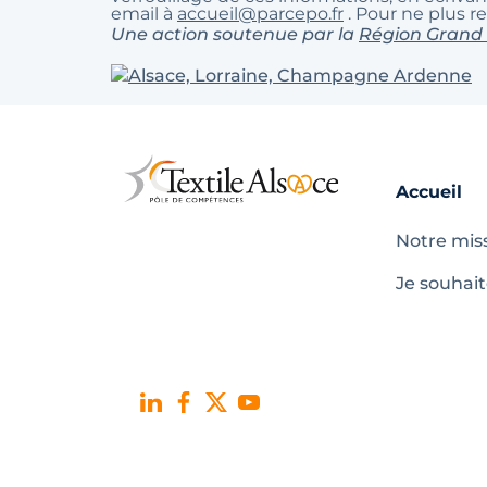
email à
accueil@parcepo.fr
. Pour ne plus r
Une action soutenue par la
Région Grand
Accueil
Notre mis
Je souhai