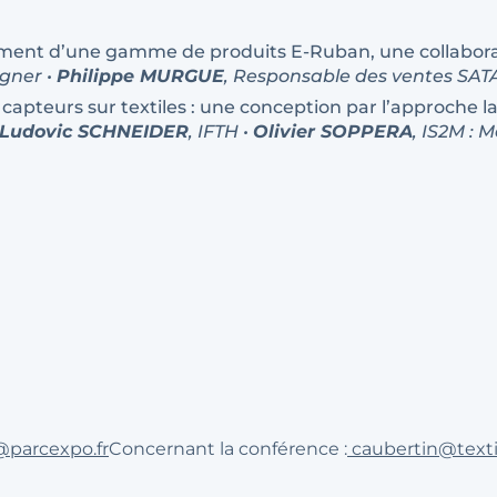
ment d’une gamme de produits E-Ruban, une collabora
igner •
Philippe MURGUE
, Responsable des ventes SAT
apteurs sur textiles : une conception par l’approche l
Ludovic SCHNEIDER
, IFTH •
Olivier SOPPERA
, IS2M : 
parcexpo.fr
Concernant la conférence :
caubertin@texti