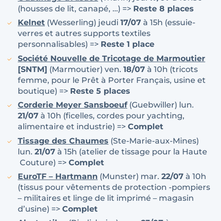
(housses de lit, canapé, …) =>
Reste 8 places
Kelnet
(Wesserling) jeudi
17/07
à 15h (essuie-
verres et autres supports textiles
personnalisables) =>
Reste 1 place
Société Nouvelle de Tricotage de Marmoutier
[SNTM]
(Marmoutier) ven.
18/07
à 10h (tricots
femme, pour le Prêt à Porter Français, usine et
boutique) =>
Reste 5 places
Corderie Meyer Sansboeuf
(Guebwiller) lun.
21/07
à 10h (ficelles, cordes pour yachting,
alimentaire et industrie) =>
Complet
Tissage des Chaumes
(Ste-Marie-aux-Mines)
lun.
21/07
à 15h (atelier de tissage pour la Haute
Couture) =>
Complet
EuroTF – Hartmann
(Munster) mar.
22/07
à 10h
(tissus pour vêtements de protection -pompiers
– militaires et linge de lit imprimé – magasin
d’usine) =>
Complet