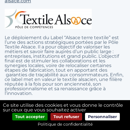
alsace.com
Le déploiement du Label “Alsace terre textile” est
l’une des actions stratégiques portées par le Pôle
Textile Alsace. Il a pour objectif de valoriser les
métiers et savoir faire auprès d’un public large :
entreprises, institutions et grand public. L’objectif
final est de stimuler les collaborations et les
synergies locales, voire de relocaliser certaines
étapes de fabrication, tout en apportant des
garanties de traçabilité aux consommateurs. Enfin,
ce label met en valeur le textile alsacien, une filière
réputée à la fois pour son ancienneté, son
professionnalisme et sa renaissance grâce à
l’innovation.
Ce site utilise des cookies et vous donne le contrôle
sur ceux que vous souhaitez activer
Communiqué de presse officiel:
Tout accepter
Tout refuser
Personnaliser
Politique de confidentialité
Cliquez ici pour télécharger le communiqué de