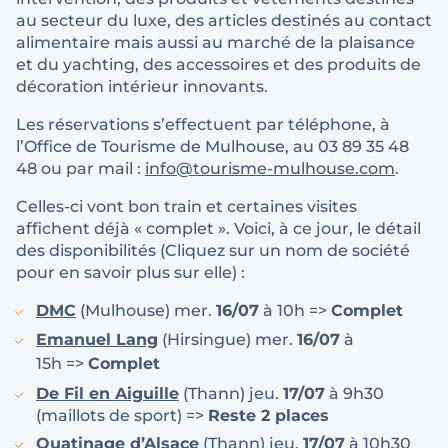
au secteur du luxe, des articles destinés au contact
alimentaire mais aussi au marché de la plaisance
et du yachting, des accessoires et des produits de
décoration intérieur innovants.
Les réservations s’effectuent par téléphone, à
l’Office de Tourisme de Mulhouse, au 03 89 35 48
48 ou par mail :
info@tourisme-mulhouse.com
.
Celles-ci vont bon train et certaines visites
affichent déjà « complet ». Voici, à ce jour, le détail
des disponibilités (Cliquez sur un nom de société
pour en savoir plus sur elle) :
DMC
(Mulhouse) mer.
16/07
à 10h =>
Complet
Emanuel Lang
(Hirsingue) mer.
16/07
à
15h =>
Complet
De Fil en Aiguille
(Thann) jeu.
17/07
à 9h30
(maillots de sport) =>
Reste 2 places
Ouatinage d’Alsace
(Thann) jeu.
17/07
à 10h30