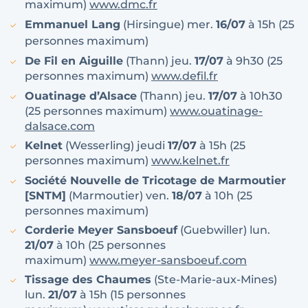
maximum)
www.dmc.fr
Emmanuel Lang
(Hirsingue) mer.
16/07
à 15h (25
personnes maximum)
De Fil en Aiguille
(Thann) jeu.
17/07
à 9h30 (25
personnes maximum)
www.defil.fr
Ouatinage d’Alsace
(Thann) jeu.
17/07
à 10h30
(25 personnes maximum)
www.ouatinage-
dalsace.com
Kelnet
(Wesserling) jeudi
17/07
à 15h (25
personnes maximum)
www.kelnet.fr
Société Nouvelle de Tricotage de Marmoutier
[SNTM]
(Marmoutier) ven.
18/07
à 10h (25
personnes maximum)
Corderie Meyer Sansboeuf
(Guebwiller) lun.
21/07
à 10h (25 personnes
maximum)
www.meyer-sansboeuf.com
Tissage des Chaumes
(Ste-Marie-aux-Mines)
lun.
21/07
à 15h (15 personnes