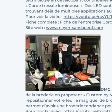
technologie en développant continuellemen
« Corde tressée lumineuse ». Des LED sont
trouvant déjà de multiples applications a
Pour voir la vidéo :
https://youtu.be/nwYL
Fiche complète :
Fiche de l’entreprise Cor
Site web :
www.meyer-sansboeuf.com
DMC
de la broderie en proposant « Custom by Me 
repositionner votre feuille magique, de bro
permet d’avoir une broderie tendance pour
Pour voir la vidéo :
https://youtu.be/tqoR