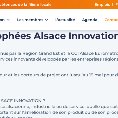
étences de la filière locale
Emplois
F
ion
Les membres
L’actualité
Agenda
Contac
phées Alsace Innovation
us par la Région Grand Est et la CCI Alsace Eurométropol
ices innovants développés par les entreprises régionales
 jour et les porteurs de projet ont jusqu’au 19 mai pour 
SACE INNOVATION ?
 alsacienne, industrielle ou de service, quelle que soit s
rtant sur l’amélioration de son produit ou de son proc