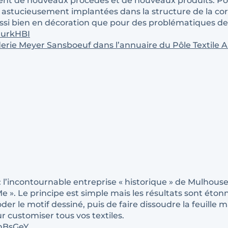
t de nouveaux procédés et de nouveaux produits. Pour 
 astucieusement implantées dans la structure de la cord
ussi bien en décoration que pour des problématiques de 
RurkHBI
derie Meyer Sansboeuf dans l’annuaire du Pôle Textile A
: l’incontournable entreprise « historique » de Mulhouse 
». Le principe est simple mais les résultats sont étonnan
der le motif dessiné, puis de faire dissoudre la feuille
 customiser tous vos textiles.
3hBsGeY