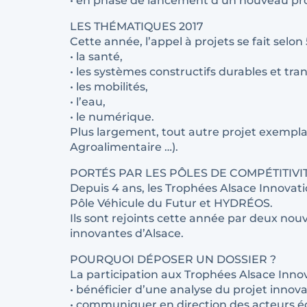
• en phase de lancement d’un nouveau pro
LES THÉMATIQUES 2017
Cette année, l’appel à projets se fait selo
• la santé,
• les systèmes constructifs durables et tra
• les mobilités,
• l’eau,
• le numérique.
Plus largement, tout autre projet exemplai
Agroalimentaire …).
PORTÉS PAR LES PÔLES DE COMPÉTITIVIT
Depuis 4 ans, les Trophées Alsace Innovatio
Pôle Véhicule du Futur et HYDRÉOS.
Ils sont rejoints cette année par deux no
innovantes d’Alsace.
POURQUOI DÉPOSER UN DOSSIER ?
La participation aux Trophées Alsace Innov
• bénéficier d’une analyse du projet innova
• communiquer en direction des acteurs éc