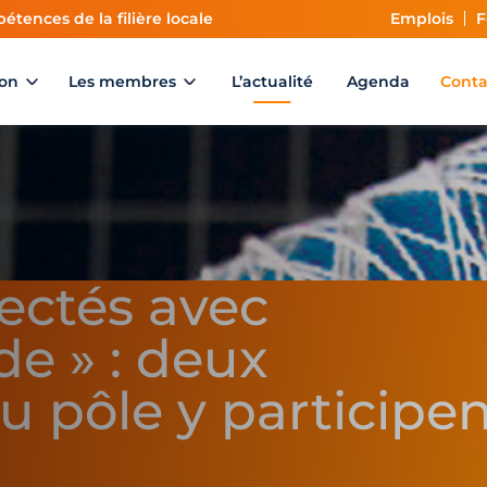
étences de la filière locale
Emplois
F
ion
Les membres
L’actualité
Agenda
Conta
nectés avec
de » : deux
u pôle y participe