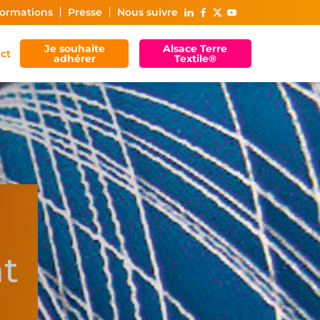
ormations
Presse
Nous suivre
Je souhaite
Alsace Terre
ct
adhérer
Textile®
nt