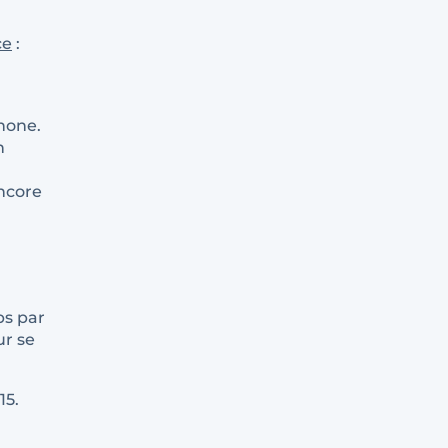
ce
:
hone.
n
encore
ps par
ur se
15.