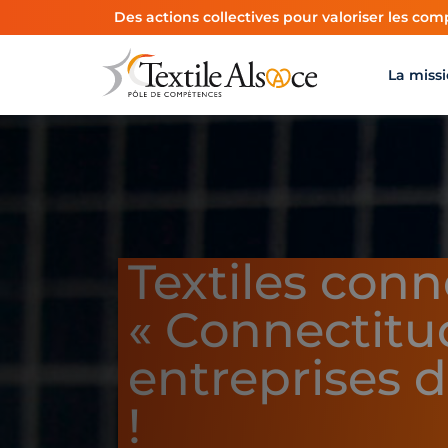
Panneau de gestion des cookies
Des actions collectives pour valoriser les comp
La miss
Textiles con
« Connectitu
entreprises d
!