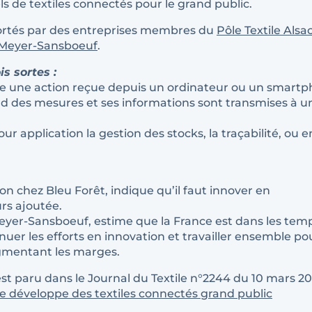
s de textiles connectés pour le grand public.
 portés par des entreprises membres du
Pôle Textile Alsa
 Meyer-Sansboeuf
.
s sortes :
ctue une action reçue depuis un ordinateur ou un smartp
end des mesures et ses informations sont transmises à u
pour application la gestion des stocks, la traçabilité, ou 
n chez Bleu Forêt, indique qu’il faut innover en
rs ajoutée.
Meyer-Sansboeuf, estime que la France est dans les tem
inuer les efforts en innovation et travailler ensemble po
gmentant les marges.
st paru dans le Journal du Textile n°2244 du 10 mars 20
 développe des textiles connectés grand public