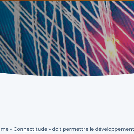
mme «
Connectitude
» doit permettre le développement 