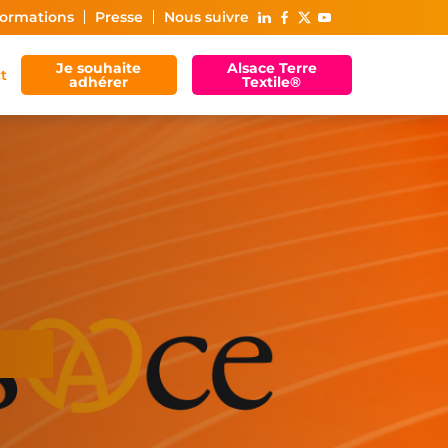
ormations
Presse
Nous suivre
Je souhaite
Alsace Terre
t
adhérer
Textile®