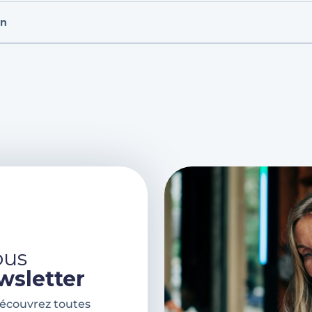
on
ous
wsletter
découvrez toutes