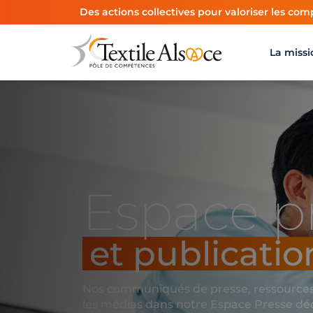
Panneau de gestion des cookies
Des actions collectives pour valoriser les comp
La missi
Espace p
et publicatio
Nos communiqués de presse, ressources 
les médias dans notre Espace Presse dédié