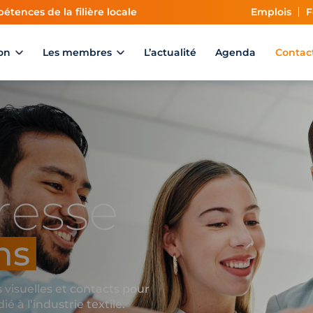
étences de la filière locale
Emplois
F
on
Les membres
L’actualité
Agenda
Contac
resse
ns
visuelles et contacts pour
 à l’industrie textile.