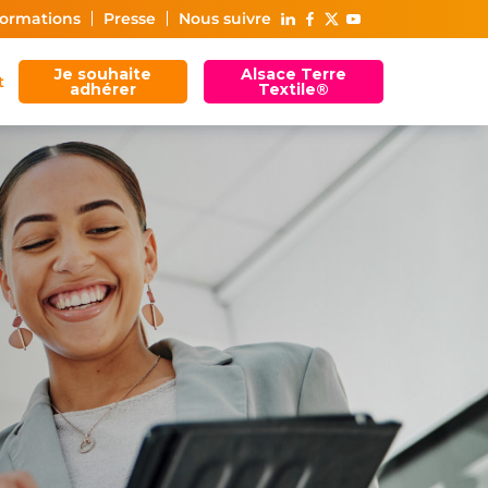
ormations
Presse
Nous suivre
Je souhaite
Alsace Terre
t
adhérer
Textile®