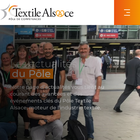
Panneau de gestion des cookies
Les actualités
du Pôle
Notre page d’actualités vous tient au
courant des avancées et des
événements clés du Pôle Textile
Alsace, moteur de l’industrie textile.