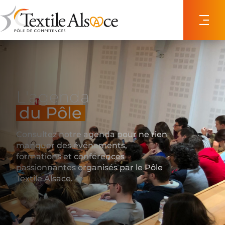
Panneau de gestion des cookies
L'agenda
du Pôle
Consultez notre agenda pour ne rien
manquer des événements,
formations et conférences
passionnantes organisés par le Pôle
Textile Alsace.