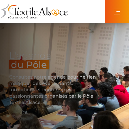
Panneau de gestion des cookies
L'agenda
du Pôle
Consultez notre agenda pour ne rien
manquer des événements,
formations et conférences
passionnantes organisés par le Pôle
Textile Alsace.