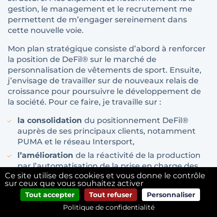
gestion, le management et le recrutement me
permettent de m’engager sereinement dans
cette nouvelle voie.
Mon plan stratégique consiste d’abord à renforcer
la position de DeFil® sur le marché de
personnalisation de vêtements de sport. Ensuite,
j’envisage de travailler sur de nouveaux relais de
croissance pour poursuivre le développement de
la société. Pour ce faire, je travaille sur :
la consolidation
du positionnement DeFil®
auprès de ses principaux clients, notamment
PUMA et le réseau Intersport,
l’amélioration
de la réactivité de la production
par l’automatisation de la prise en charge des
Ce site utilise des cookies et vous donne le contrôle
demandes clientèle en s’appuyant sur la
sur ceux que vous souhaitez activer
digitalisation de la chaîne de production,
Tout accepter
Tout refuser
Personnaliser
l’accélération
de la vente en ligne et l’acquisition
Politique de confidentialité
de nouveaux clients sur le marché de