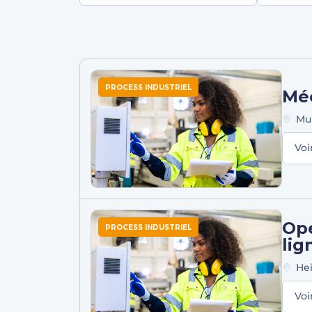
PROCESS INDUSTRIEL
Méc
Mu
Voi
Opé
PROCESS INDUSTRIEL
lig
He
Voi