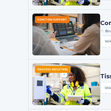
FONCTION SUPPORT
Con
Br
Voi
PROCESS INDUSTRIEL
Tis
Voi