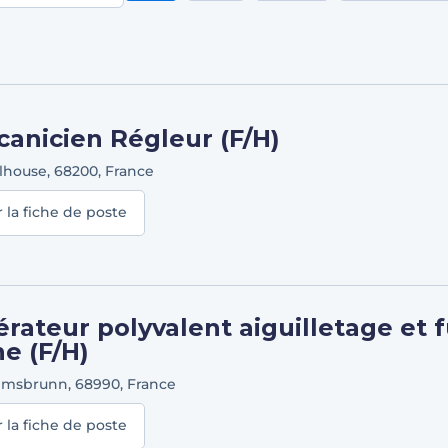
anicien Régleur (F/H)
lhouse
,
68200
,
France
r la fiche de poste
rateur polyvalent aiguilletage et 
ne (F/H)
imsbrunn
,
68990
,
France
r la fiche de poste