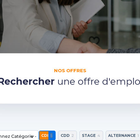
NOS OFFRES
Rechercher
une offre d'emplo
CDI
5
CDD
2
STAGE
4
ALTERNANCE
1