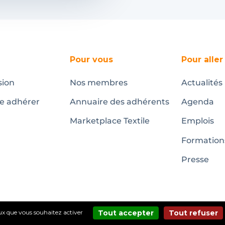
Pour vous
Pour aller
sion
Nos membres
Actualités
te adhérer
Annuaire des adhérents
Agenda
Marketplace Textile
Emplois
Formation
Presse
ceux que vous souhaitez activer
Tout accepter
Tout refuser
Mentions légales
@copyright Pôle Textile Alsace – 2024