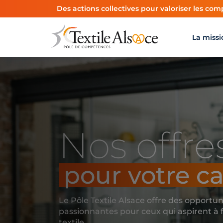
Panneau de gestion des cookies
Des actions collectives pour valoriser les comp
La missi
Nos offre
pour votre ca
Le Pôle Textile Alsace offre des opportun
passionnantes pour ceux qui aspirent à f
textile.