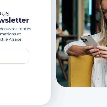
ous
wsletter
découvrez toutes
rmations et
xtile Alsace