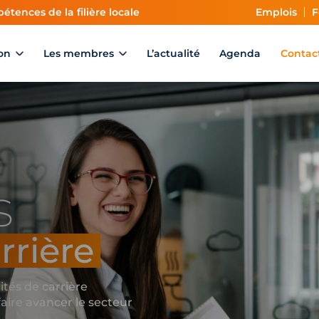
étences de la filière locale
Emplois
F
on
Les membres
L’actualité
Agenda
Contac
s
rrière
ités de carrière
aire avancer le secteur